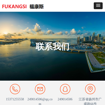
联系我们
15371255558
249014506@qq.co
249014506
江苏省扬州市广
m
盛路66号